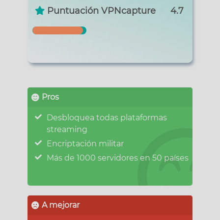
4.7
Puntuación VPNcapture
Pros
Desbloquea todas plataformas
streaming
Encriptación militar
Más de 1000 servidores en 50 países
A mejorar