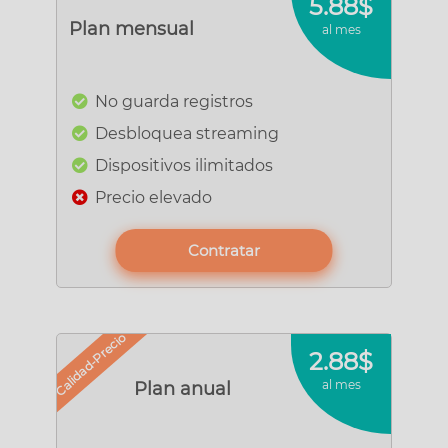
5.88$
Plan mensual
al mes
No guarda registros
Desbloquea streaming
Dispositivos ilimitados
Precio elevado
Contratar
Calidad-Precio
2.88$
al mes
Plan anual