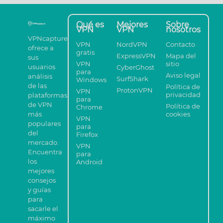
Qué es
Mejores
Sobre
VPN
VPN
nosotros
VPNcapture
VPN
NordVPN
Contacto
ofrece a
gratis
ExpressVPN
Mapa del
sus
VPN
sitio
usuarios
CyberGhost
para
Aviso legal
análisis
SurfShark
Windows
de las
Política de
ProtonVPN
VPN
privacidad
plataformas
para
de VPN
Política de
Chrome
más
cookies
VPN
populares
para
del
Firefox
mercado.
VPN
Encuentra
para
los
Android
mejores
consejos
y guías
para
sacarle el
máximo