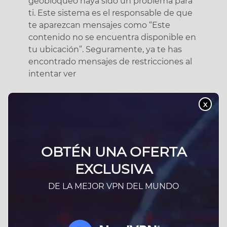
geobloqueo haya sido un problema para
ti. Este sistema es el responsable de que
te aparezcan mensajes como “Este
contenido no se encuentra disponible en
tu ubicación”. Seguramente, ya te has
encontrado mensajes de restricciones al
intentar ver
x
OBTÉN UNA OFERTA
EXCLUSIVA
DE LA MEJOR VPN DEL MUNDO
Las mejores VPN para ver Amazon