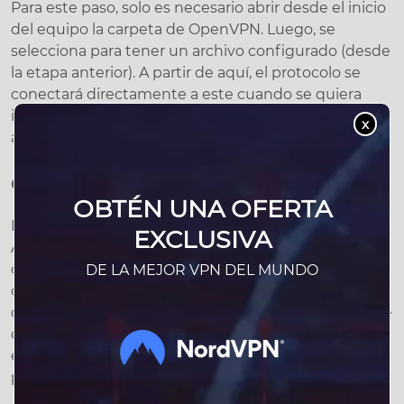
Para este paso, solo es necesario abrir desde el inicio
del equipo la carpeta de OpenVPN. Luego, se
selecciona para tener un archivo configurado (desde
la etapa anterior). A partir de aquí, el protocolo se
conectará directamente a este cuando se quiera
iniciar el software. Es decir, se abrirá de forma
x
automática en dicho archivo.
Conectarse a la VPN con OpenVPN
OBTÉN UNA OFERTA
En esta etapa, debemos ejecutar OpenVPN Linux,
EXCLUSIVA
Android, iOS, Windows o cualquier otro sistema
operativo como administrador. A partir de aquí, se le
DE LA MEJOR VPN DEL MUNDO
da clic a «aceptar» para confirmar el certificado. Por
defecto, aparecerán unos comandos que también se
deben admitir. Luego, se añade la IP del servidor y se
estará listo para usar con toda comodidad este
protocolo de seguridad.