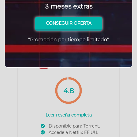
3 meses extras
Visitar sitio
CONSEGUIR OFERTA
"Promoción por tiempo limitado"
3
4.8
Leer reseña completa
Disponible para Torrent.
Accede a Netflix EE.UU.