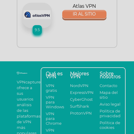
Atlas VPN
IR AL SITIO
9.5
Qué es
Mejores
Sobre
VPN
VPN
nosotros
VPNcapture
VPN
NordVPN
Contacto
ofrece a
gratis
ExpressVPN
Mapa del
sus
VPN
sitio
usuarios
CyberGhost
para
Aviso legal
análisis
SurfShark
Windows
de las
Política de
ProtonVPN
VPN
privacidad
plataformas
para
de VPN
Política de
Chrome
más
cookies
VPN
populares