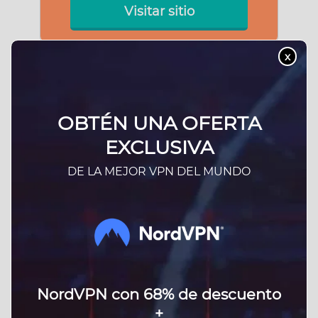
Visitar sitio
x
2
OBTÉN UNA OFERTA
EXCLUSIVA
4.9
DE LA MEJOR VPN DEL MUNDO
Leer reseña completa
Instalación y uso simple
Rápidas velocidades
Cantidad ilimitada de dispositivos
NordVPN con 68% de descuento
+