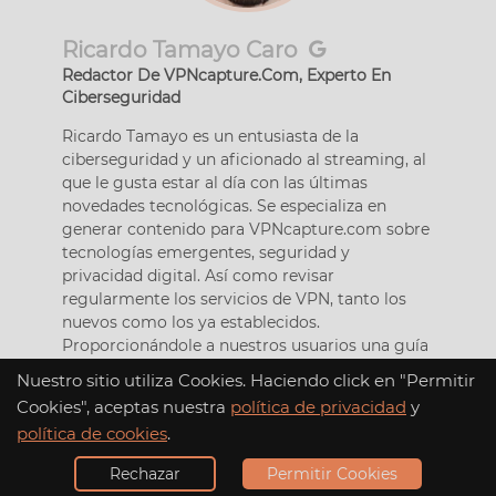
Ricardo Tamayo Caro
Redactor De VPNcapture.Com, Experto En
Ciberseguridad
Ricardo Tamayo es un entusiasta de la
ciberseguridad y un aficionado al streaming, al
que le gusta estar al día con las últimas
novedades tecnológicas. Se especializa en
generar contenido para VPNcapture.com sobre
tecnologías emergentes, seguridad y
privacidad digital. Así como revisar
regularmente los servicios de VPN, tanto los
nuevos como los ya establecidos.
Proporcionándole a nuestros usuarios una guía
actualizada y completa para acceder a la web
Nuestro sitio utiliza Cookies. Haciendo click en "Permitir
sin bloqueos geográficos.
Cookies", aceptas nuestra
política de privacidad
y
política de cookies
.
Rechazar
Permitir Cookies