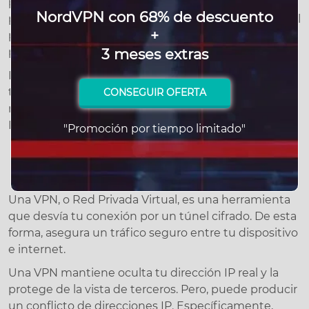
para IPv4. En el primer caso, es utilizado para
NordVPN con 68% de descuento
permitir un tráfico entre las redes IPv6 e IPv4. Pero el
+
protocolo no funciona para traducir direcciones IPv6
3 meses extras
públicas y privadas.
Network Address Translation para IPv6 no debe
tomarse como plan a largo plazo. Al contrario, es un
CONSEGUIR OFERTA
método temporal para apoyar en la transición de
IPv4 a IPv6.
"Promoción por tiempo limitado"
NAT y VPN
Una VPN, o Red Privada Virtual, es una herramienta
que desvía tu conexión por un túnel cifrado. De esta
forma, asegura un tráfico seguro entre tu dispositivo
e internet.
Una VPN mantiene oculta tu dirección IP real y la
protege de la vista de terceros. Pero, puede producir
un conflicto de direcciones IP. Específicamente,