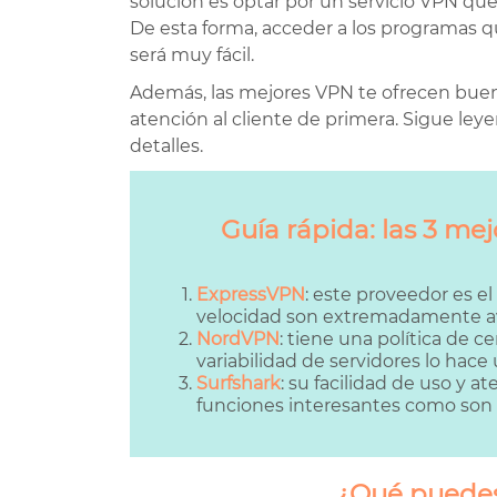
solución es optar por un servicio VPN que
De esta forma, acceder a los programas qu
será muy fácil.
Además, las mejores VPN te ofrecen buen
atención al cliente de primera. Sigue ley
detalles.
Guía rápida: las 3 me
ExpressVPN
: este proveedor es e
velocidad son extremadamente av
NordVPN
: tiene una política de 
variabilidad de servidores lo hac
Surfshark
: su facilidad de uso y a
funciones interesantes como son s
¿Qué puedes