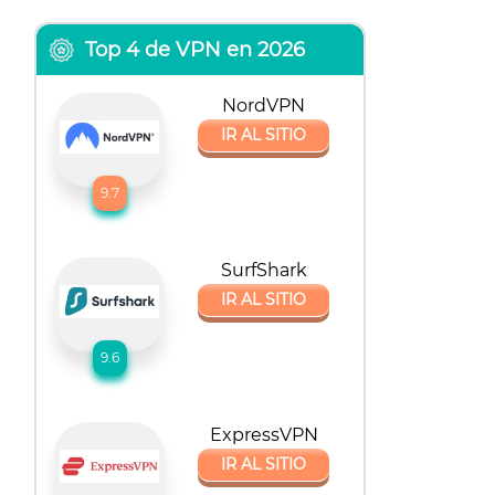
Top 4 de VPN en 2026
NordVPN
IR AL SITIO
9.7
SurfShark
IR AL SITIO
9.6
ExpressVPN
IR AL SITIO