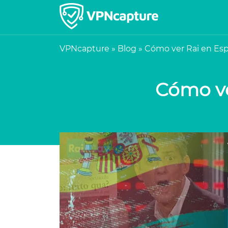
VPNcapture
»
Blog
»
Cómo ver Rai en Espa
Cómo ve