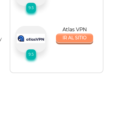
9.5
Atlas VPN
IR AL SITIO
y
9.5