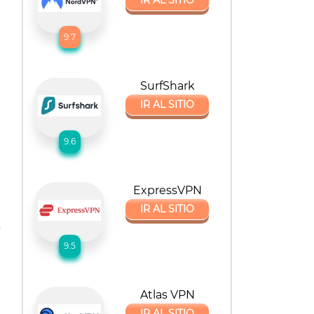
IR AL SITIO
9.7
SurfShark
IR AL SITIO
9.6
ExpressVPN
IR AL SITIO
6
9.5
Atlas VPN
IR AL SITIO