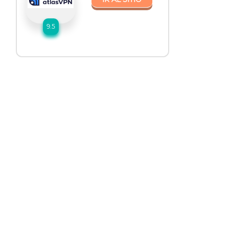
9.5
a